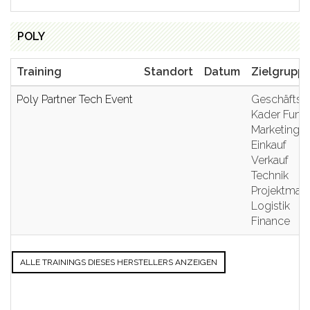
POLY
Training
Standort
Datum
Zielgrupp
Poly Partner Tech Event
Geschäftsle
Kader Funkt
Marketing
Einkauf
Verkauf
Technik
Projektma
Logistik
Finance
ALLE TRAININGS DIESES HERSTELLERS ANZEIGEN