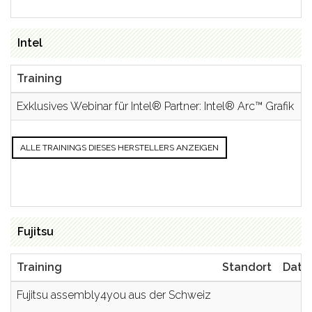
Intel
Training
S
Exklusives Webinar für Intel® Partner: Intel® Arc™ Grafik
ALLE TRAININGS DIESES HERSTELLERS ANZEIGEN
Fujitsu
Training
Standort
Datu
Fujitsu assembly4you aus der Schweiz