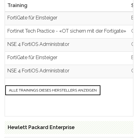
Training
St
FortiGate für Einsteiger
E
Fortinet Tech Practice - «OT sichern mit der Fortigate»
On
NSE 4 FortiOS Administrator
On
FortiGate für Einsteiger
E
NSE 4 FortiOS Administrator
On
ALLE TRAININGS DIESES HERSTELLERS ANZEIGEN
Hewlett Packard Enterprise