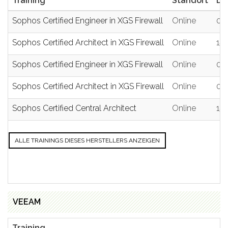
Training
Standort
Da
Sophos Certified Engineer in XGS Firewall
Online
08.
Sophos Certified Architect in XGS Firewall
Online
15.
Sophos Certified Engineer in XGS Firewall
Online
01.
Sophos Certified Architect in XGS Firewall
Online
08.
Sophos Certified Central Architect
Online
15.
ALLE TRAININGS DIESES HERSTELLERS ANZEIGEN
VEEAM
Training