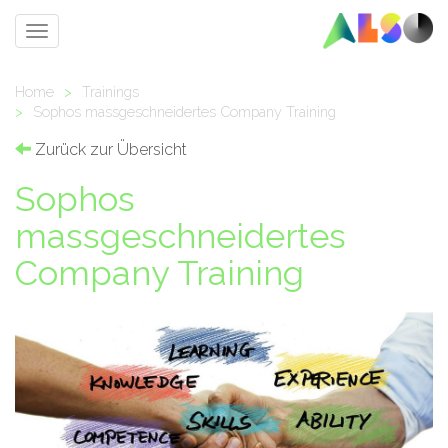
Toggle
navigation
Home
>
Trainings
>
Sophos massgeschneidertes Company Training
Zurück zur Übersicht
Sophos
massgeschneidertes
Company Training