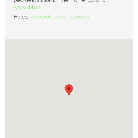
pied de la station Emmen, "Unter Spitalhof"):
www.sbb.ch
Hôtels:
www.hotels.com/schweiz