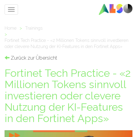
Toggle
navigation
Home
>
Trainings
>
Fortinet Tech Practice - «2 Millionen Tokens sinnvoll investieren
oder clevere Nutzung der KI-Features in den Fortinet Apps»
Zurück zur Übersicht
Fortinet Tech Practice - «2
Millionen Tokens sinnvoll
investieren oder clevere
Nutzung der KI-Features
in den Fortinet Apps»